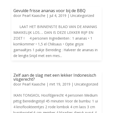
Gevulde frisse ananas voor bij de BBQ
door
Pearl Kaasche
|
jul 4, 2019
|
Uncategorized
LAAT HET BINNENSTE BLAD VAN DE ANANAS
MAKKELIJK LOS…. DAN IS DEZE LEKKER RIJP EN
ZOET ! 4 personen Ingredienten : 1 ananas • 1
komkommer • 1,5 el Chilisaus • Optie grijze
garnaaltjes 1 pakje Bereiding : Halveer de ananas in
de lengte.Snijd met een mes...
Zelf aan de slag met een lekker Indonesisch
visgerecht?
door
Pearl Kaasche
|
mrt 19, 2019
|
Uncategorized
IKAN TONGKOL Hoofdgerecht 4 personen Medium
pittig Bereidingstijd 45 minuten Voor de bumbu: 1 ui
4 knoflookteentjes 2 rode lombok 4 cm laos 3 cm
kunjitwortel 6 cm gember 4 blaadjes djeruk purut 4