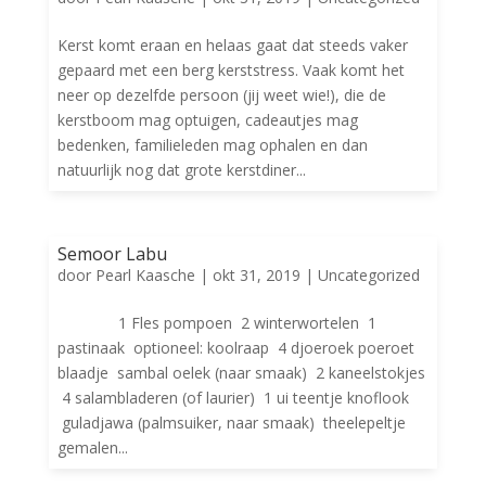
Kerst komt eraan en helaas gaat dat steeds vaker
gepaard met een berg kerststress. Vaak komt het
neer op dezelfde persoon (jij weet wie!), die de
kerstboom mag optuigen, cadeautjes mag
bedenken, familieleden mag ophalen en dan
natuurlijk nog dat grote kerstdiner...
Semoor Labu
door
Pearl Kaasche
|
okt 31, 2019
|
Uncategorized
1 Fles pompoen 2 winterwortelen 1
pastinaak optioneel: koolraap 4 djoeroek poeroet
blaadje sambal oelek (naar smaak) 2 kaneelstokjes
4 salambladeren (of laurier) 1 ui teentje knoflook
guladjawa (palmsuiker, naar smaak) theelepeltje
gemalen...