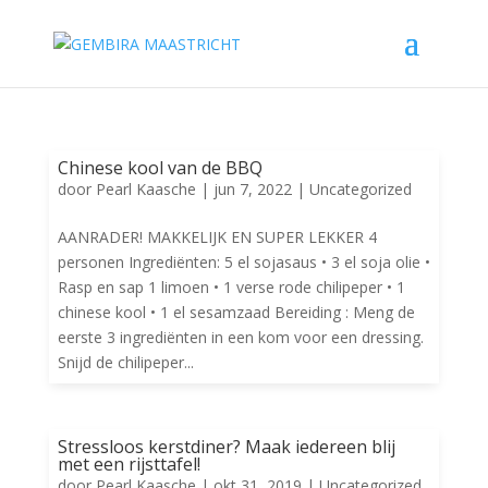
Chinese kool van de BBQ
door
Pearl Kaasche
|
jun 7, 2022
|
Uncategorized
AANRADER! MAKKELIJK EN SUPER LEKKER 4
personen Ingrediënten: 5 el sojasaus • 3 el soja olie •
Rasp en sap 1 limoen • 1 verse rode chilipeper • 1
chinese kool • 1 el sesamzaad Bereiding : Meng de
eerste 3 ingrediënten in een kom voor een dressing.
Snijd de chilipeper...
Stressloos kerstdiner? Maak iedereen blij
met een rijsttafel!
door
Pearl Kaasche
|
okt 31, 2019
|
Uncategorized