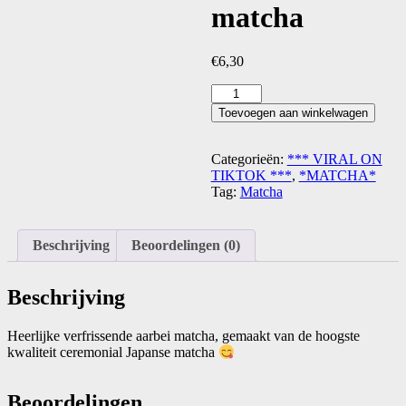
matcha
€
6,30
Aardbei
matcha
Toevoegen aan winkelwagen
aantal
Categorieën:
*** VIRAL ON
TIKTOK ***
,
*MATCHA*
Tag:
Matcha
Beschrijving
Beoordelingen (0)
Beschrijving
Heerlijke verfrissende aarbei matcha, gemaakt van de hoogste
kwaliteit ceremonial Japanse matcha
Beoordelingen