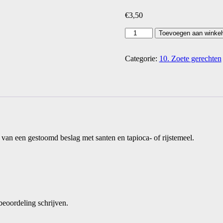
€
3,50
Kue
Toevoegen aan winke
lapis
aantal
Categorie:
10. Zoete gerechten
 van een gestoomd beslag met santen en tapioca- of rijstemeel.
beoordeling schrijven.