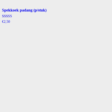
Spekkoek padang (p/stuk)
Gewaardeerd
€
2,50
5.00
uit 5