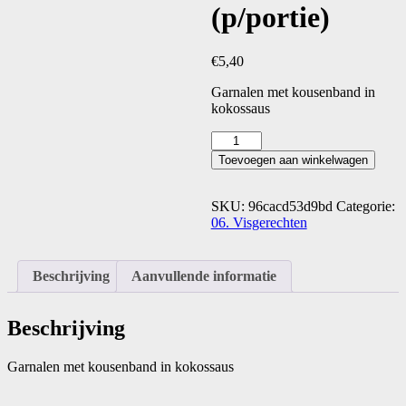
(p/portie)
€
5,40
Garnalen met kousenband in
kokossaus
Udang
garter
Toevoegen aan winkelwagen
(p/portie)
aantal
SKU:
96cacd53d9bd
Categorie:
06. Visgerechten
Beschrijving
Aanvullende informatie
Beschrijving
Garnalen met kousenband in kokossaus