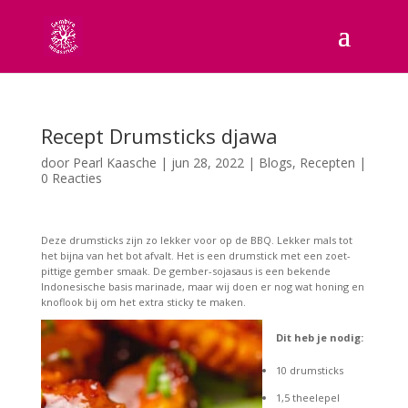
Recept Drumsticks djawa
door
Pearl Kaasche
|
jun 28, 2022
|
Blogs
,
Recepten
|
0 Reacties
Deze drumsticks zijn zo lekker voor op de BBQ. Lekker mals tot
het bijna van het bot afvalt. Het is een drumstick met een zoet-
pittige gember smaak. De gember-sojasaus is een bekende
Indonesische basis marinade, maar wij doen er nog wat honing en
knoflook bij om het extra sticky te maken.
Dit heb je nodig:
10 drumsticks
1,5 theelepel