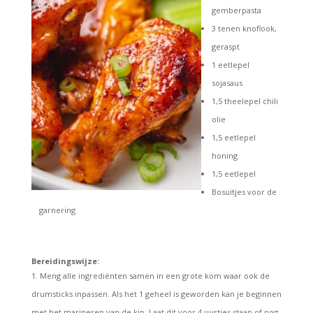
gemberpasta
3 tenen knoflook,
geraspt
1 eetlepel
sojasaus
1,5 theelepel chili
olie
1,5 eetlepel
honing
1,5 eetlepel
Bosuitjes voor de
garnering
Bereidingswijze:
Meng alle ingrediënten samen in een grote kom waar ook de
drumsticks inpassen. Als het 1 geheel is geworden kan je beginnen
met het marineren van de kip. Laat dit voor 4 uurtjes staan of nog