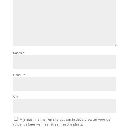
Naam
*
E-mail
*
Site
Mijn naam, e-mail en site opslaan in deze browser voor de
volgende keer wanneer ik een reactie plaats.