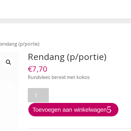
Rendang (p/portie)
Rendang (p/portie)
€
7,70
Rundvlees bereid met kokos
Rendang
(p/portie)
aantal
Toevoegen aan winkelwagen