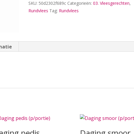
SKU:
50d2302f689c
Categorieën:
03. Vleesgerechten
,
Rundvlees
Tag:
Rundvlees
matie
aging pedis
Daging smoor