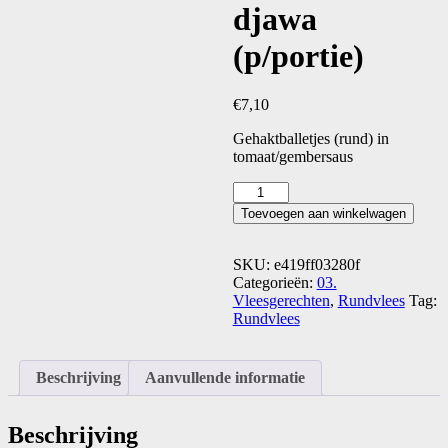
djawa
(p/portie)
€
7,10
Gehaktballetjes (rund) in
tomaat/gembersaus
Perkedel
djawa
Toevoegen aan winkelwagen
(p/portie)
aantal
SKU:
e419ff03280f
Categorieën:
03.
Vleesgerechten
,
Rundvlees
Tag:
Rundvlees
Beschrijving
Aanvullende informatie
Beschrijving