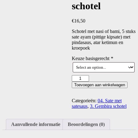
schotel
€
16,50
Schotel met nasi of bami, 5 stuks
sate ayam (pittige kipsate) met
pindasaus, atar ketimun en
kroepoek
Keuze basisgerecht
*
Sate
ayam
Toevoegen aan winkelwagen
schotel
aantal
Categorieën:
04. Sate met
satesaus
,
3. Gembira schotel
Aanvullende informatie
Beoordelingen (0)