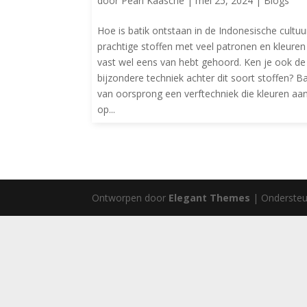
door
Pearl Kaasche
|
mei 25, 2024
|
Blogs
Hoe is batik ontstaan in de Indonesische cultuu
prachtige stoffen met veel patronen en kleuren
vast wel eens van hebt gehoord. Ken je ook de
bijzondere techniek achter dit soort stoffen? Ba
van oorsprong een verftechniek die kleuren aa
op...
Ontworpen door
Elegant Themes
| Onderste