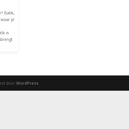
r? Batik,
 waar je
tik is
nbrengt
und door
WordPress