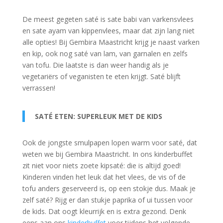
De meest gegeten saté is sate babi van varkensvlees
en sate ayam van kippenvlees, maar dat zijn lang niet
alle opties! Bij Gembira Maastricht krijg je naast varken
en kip, ook nog saté van lam, van garnalen en zelfs
van tofu. Die laatste is dan weer handig als je
vegetariërs of veganisten te eten krijgt. Saté blijft
verrassen!
SATÉ ETEN: SUPERLEUK MET DE KIDS
Ook de jongste smulpapen lopen warm voor saté, dat
weten we bij Gembira Maastricht. In ons kinderbuffet
zit niet voor niets zoete kipsaté: die is altijd goed!
Kinderen vinden het leuk dat het vlees, de vis of de
tofu anders geserveerd is, op een stokje dus. Maak je
zelf saté? Rijg er dan stukje paprika of ui tussen voor
de kids. Dat oogt kleurrijk en is extra gezond. Denk
eens aan ons
kinderbuffet
voor tijdens het volgende