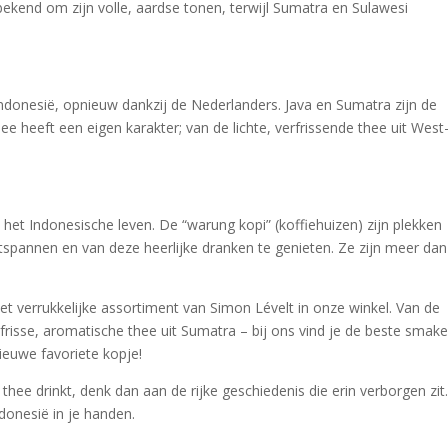
 bekend om zijn volle, aardse tonen, terwijl Sumatra en Sulawesi
ndonesië, opnieuw dankzij de Nederlanders. Java en Sumatra zijn de
ee heeft een eigen karakter; van de lichte, verfrissende thee uit West
het Indonesische leven. De “warung kopi” (koffiehuizen) zijn plekken
annen en van deze heerlijke dranken te genieten. Ze zijn meer dan
et verrukkelijke assortiment van Simon Lévelt in onze winkel. Van de
frisse, aromatische thee uit Sumatra – bij ons vind je de beste smak
ieuwe favoriete kopje!
thee drinkt, denk dan aan de rijke geschiedenis die erin verborgen zit
ndonesië in je handen.