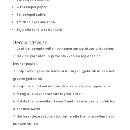
½ theelepel peper
1 theelepel suiker
1 ½ theelepel maizena
Soja olie (om in te bakken)
Bereidingswijze
Laat de loempia vellen op kamertemperatuur ontdooien.
Hak de garnalen in grove stukken en leg deze op
keukenpapier.
Snijd vervolgens de lente ui in ringen (gebruik alleen het
groene gedeelte)
Snijd de spitskool in fijne stukjes zoals gesnipperde ui.
Meng alle bovenstaande ingrediënten
Vul de loempiavellen 1 voor 1 met het mengsel en plak het
dicht met water.
Herhaal deze stappen tot dat je alle loempia vellen hebt
kunnen vullen.