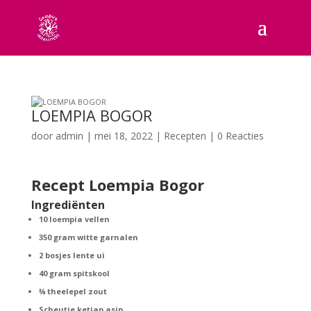
LOEMPIA BOGOR
door
admin
|
mei 18, 2022
|
Recepten
|
0 Reacties
Recept Loempia Bogor
Ingrediënten
10 loempia vellen
350 gram witte garnalen
2 bosjes lente ui
40 gram spitskool
¾ theelepel zout
Scheutje ketjap asin